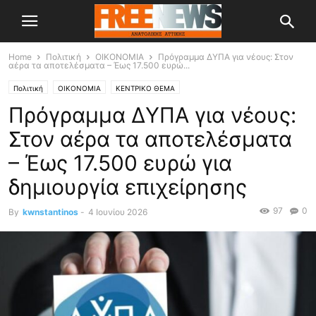
Home
Πολιτική
OIKONOMIA
Πρόγραμμα ΔΥΠΑ για νέους: Στον
αέρα τα αποτελέσματα – Έως 17.500 ευρώ...
Πολιτική
OIKONOMIA
ΚΕΝΤΡΙΚΟ ΘΕΜΑ
Πρόγραμμα ΔΥΠΑ για νέους:
Στον αέρα τα αποτελέσματα
– Έως 17.500 ευρώ για
δημιουργία επιχείρησης
97
0
By
kwnstantinos
-
4 Ιουνίου 2026