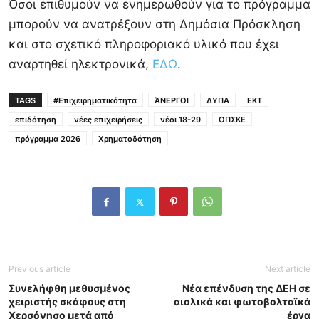
Όσοι επιθυμούν να ενημερωθούν για το πρόγραμμα
μπορούν να ανατρέξουν στη Δημόσια Πρόσκληση
και στο σχετικό πληροφοριακό υλικό που έχει
αναρτηθεί ηλεκτρονικά,
ΕΔΩ
.
TAGS
#Επιχειρηματικότητα
ΆΝΕΡΓΟΙ
ΔΥΠΑ
ΕΚΤ
επιδότηση
νέες επιχειρήσεις
νέοι 18-29
ΟΠΣΚΕ
πρόγραμμα 2026
Χρηματοδότηση
Previous article
Next article
Συνελήφθη μεθυσμένος
Νέα επένδυση της ΔΕΗ σε
χειριστής σκάφους στη
αιολικά και φωτοβολταϊκά
Χερσόνησο μετά από
έργα