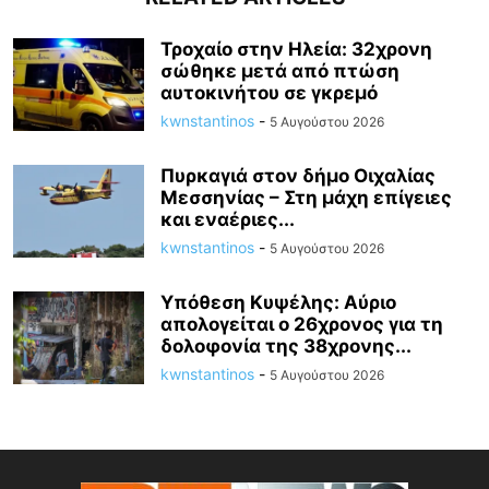
Τροχαίο στην Ηλεία: 32χρονη
σώθηκε μετά από πτώση
αυτοκινήτου σε γκρεμό
kwnstantinos
-
5 Αυγούστου 2026
Πυρκαγιά στον δήμο Οιχαλίας
Μεσσηνίας – Στη μάχη επίγειες
και εναέριες...
kwnstantinos
-
5 Αυγούστου 2026
Υπόθεση Κυψέλης: Αύριο
απολογείται ο 26χρονος για τη
δολοφονία της 38χρονης...
kwnstantinos
-
5 Αυγούστου 2026