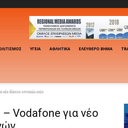
ΟΛΙΤΙΣΜΌΣ
ΥΓΕΊΑ
ΑΘΛΗΤΙΚΆ
ΕΛΕΎΘΕΡΟ ΒΉΜΑ
TR
α νέο δίκτυο οπτικών ινών
 – Vodafone για νέο
νών