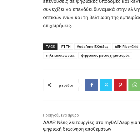
επενδύσεις σε ψηφιακές υποδομές και κέντ
συνεχίζει να επενδύει δυναμικά στην ελλ
οπτικών ινών και τη βελτίωση της εμπειρίας
επιχειρήσεις.
TAGS
FTTH
Vodafone Ελλάδας
ΔΕΗ FiberGrid
τηλεπικοινωνίες
ψηφιακός μετασχηματισμός
μερίδιο
Προηγούμενο άρθρο
ΑΑΔΕ: Νέες λειτουργίες στο myDATAapp για 
ψηφιακή διακίνηση αποθεμάτων