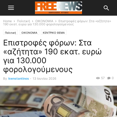
Home
Πολιτική
OIKONOMIA
Επιστροφές φόρων: Στα «αζήτητα»
190 εκατ. ευρώ για 130.000 φορολογούμενους
Πολιτική
OIKONOMIA
ΚΕΝΤΡΙΚΟ ΘΕΜΑ
Επιστροφές φόρων: Στα
«αζήτητα» 190 εκατ. ευρώ
για 130.000
φορολογούμενους
57
0
By
kwnstantinos
-
13 Ιουνίου 2026