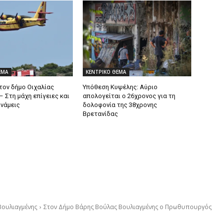
ΕΜΑ
ΚΕΝΤΡΙΚΟ ΘΕΜΑ
τον δήμο Οιχαλίας
Υπόθεση Κυψέλης: Αύριο
 Στη μάχη επίγειες και
απολογείται ο 26χρονος για τη
υνάμεις
δολοφονία της 38χρονης
Βρετανίδας