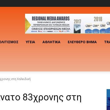
ΟΛΙΤΙΣΜΌΣ
ΥΓΕΊΑ
ΑΘΛΗΤΙΚΆ
ΕΛΕΎΘΕΡΟ ΒΉΜΑ
TR
χρονης στη Χαλκιδική
άνατο 83χρονης στη