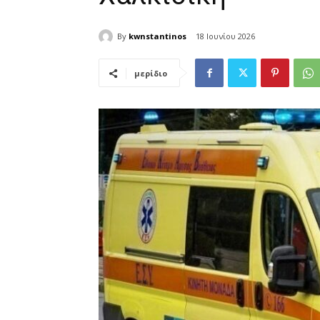
By
kwnstantinos
18 Ιουνίου 2026
μερίδιο