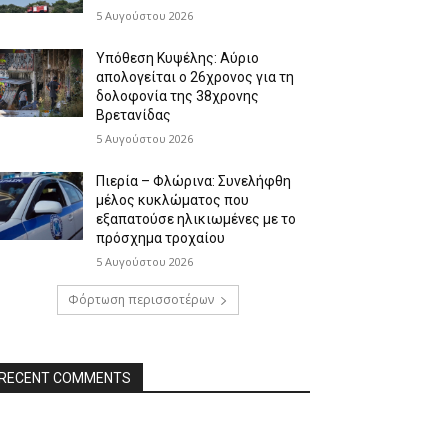
5 Αυγούστου 2026
Υπόθεση Κυψέλης: Αύριο
απολογείται ο 26χρονος για τη
δολοφονία της 38χρονης
Βρετανίδας
5 Αυγούστου 2026
Πιερία – Φλώρινα: Συνελήφθη
μέλος κυκλώματος που
εξαπατούσε ηλικιωμένες με το
πρόσχημα τροχαίου
5 Αυγούστου 2026
Φόρτωση περισσοτέρων
RECENT COMMENTS