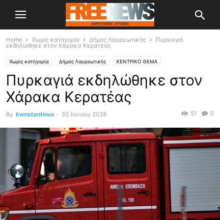
Home
Χωρίς κατηγορία
Δήμος Λαυρεωτικής
Πυρκαγιά
εκδηλώθηκε στον Χάρακα Κερατέας
Χωρίς κατηγορία
Δήμος Λαυρεωτικής
ΚΕΝΤΡΙΚΟ ΘΕΜΑ
Πυρκαγιά εκδηλώθηκε στον
Χάρακα Κερατέας
51
0
By
kwnstantinos
-
30 Ιουνίου 2026