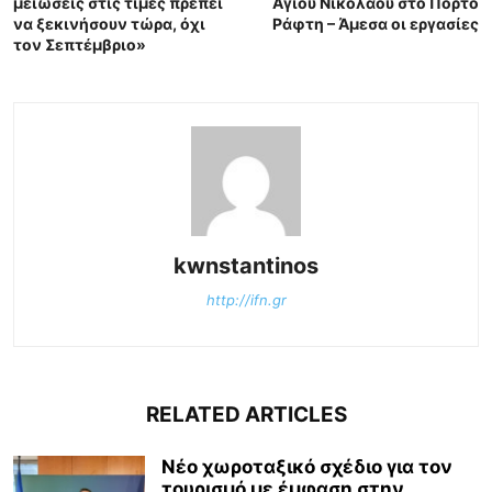
μειώσεις στις τιμές πρέπει
Αγίου Νικολάου στο Πόρτο
να ξεκινήσουν τώρα, όχι
Ράφτη – Άμεσα οι εργασίες
τον Σεπτέμβριο»
kwnstantinos
http://ifn.gr
RELATED ARTICLES
Νέο χωροταξικό σχέδιο για τον
τουρισμό με έμφαση στην