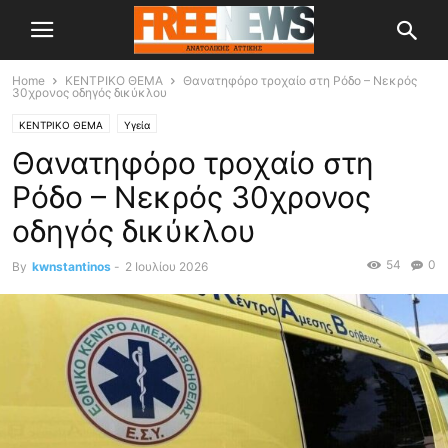
Home
ΚΕΝΤΡΙΚΟ ΘΕΜΑ
Θανατηφόρο τροχαίο στη Ρόδο – Νεκρός
30χρονος οδηγός δικύκλου
ΚΕΝΤΡΙΚΟ ΘΕΜΑ
Υγεία
Θανατηφόρο τροχαίο στη
Ρόδο – Νεκρός 30χρονος
οδηγός δικύκλου
54
0
By
kwnstantinos
-
2 Ιουλίου 2026