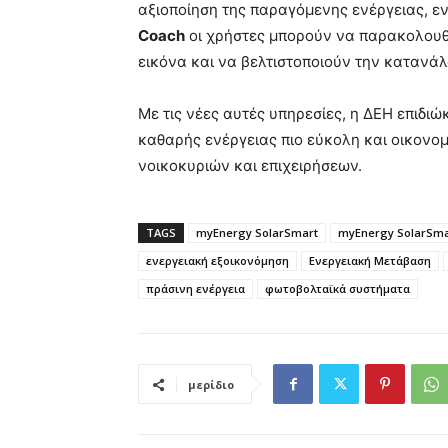
αξιοποίηση της παραγόμενης ενέργειας, 
Coach
οι χρήστες μπορούν να παρακολουθ
εικόνα και να βελτιστοποιούν την κατανά
Με τις νέες αυτές υπηρεσίες, η ΔΕΗ επιδι
καθαρής ενέργειας πιο εύκολη και οικονομ
νοικοκυριών και επιχειρήσεων.
TAGS
myEnergy SolarSmart
myEnergy SolarSma
ενεργειακή εξοικονόμηση
Ενεργειακή Μετάβαση
πράσινη ενέργεια
φωτοβολταϊκά συστήματα
μερίδιο