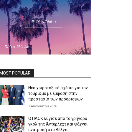
MOST POPULAR
Νέο χωροταξικό σχέδιο για τον
τουρισμό με έμφαση στην
προστασία των προορισμών
7 Αυγούστου 2026
Ο ΠΑΟΚ λύγισε από το γρήγορο
γκολ της Άντερλεχτ και ψάχνει
ανατροπή στο Βέλγιο