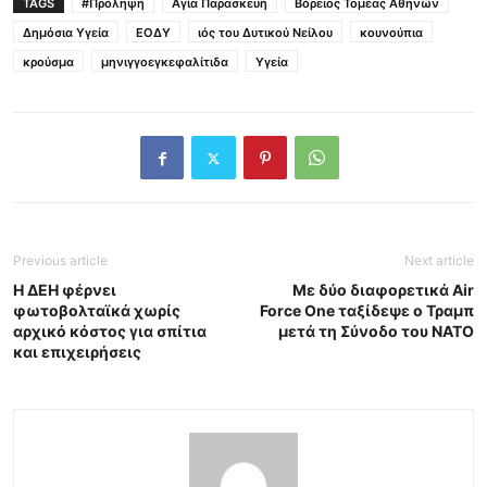
TAGS
#Πρόληψη
Αγία Παρασκευή
Βόρειος Τομέας Αθηνών
Δημόσια Υγεία
ΕΟΔΥ
ιός του Δυτικού Νείλου
κουνούπια
κρούσμα
μηνιγγοεγκεφαλίτιδα
Υγεία
Previous article
Next article
Η ΔΕΗ φέρνει
Με δύο διαφορετικά Air
φωτοβολταϊκά χωρίς
Force One ταξίδεψε ο Τραμπ
αρχικό κόστος για σπίτια
μετά τη Σύνοδο του ΝΑΤΟ
και επιχειρήσεις