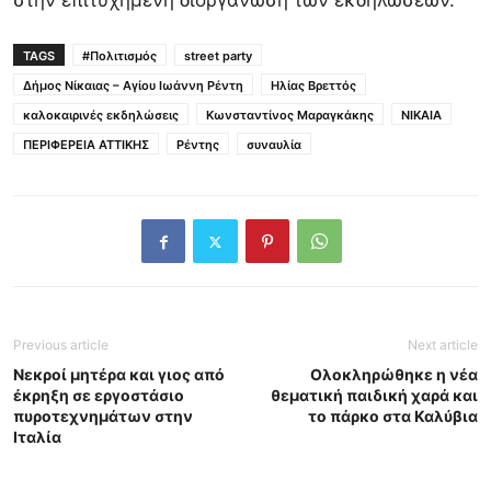
στην επιτυχημένη διοργάνωση των εκδηλώσεων.
TAGS
#Πολιτισμός
street party
Δήμος Νίκαιας – Αγίου Ιωάννη Ρέντη
Ηλίας Βρεττός
καλοκαιρινές εκδηλώσεις
Κωνσταντίνος Μαραγκάκης
ΝΙΚΑΙΑ
ΠΕΡΙΦΕΡΕΙΑ ΑΤΤΙΚΗΣ
Ρέντης
συναυλία
Previous article
Next article
Νεκροί μητέρα και γιος από
Ολοκληρώθηκε η νέα
έκρηξη σε εργοστάσιο
θεματική παιδική χαρά και
πυροτεχνημάτων στην
το πάρκο στα Καλύβια
Ιταλία