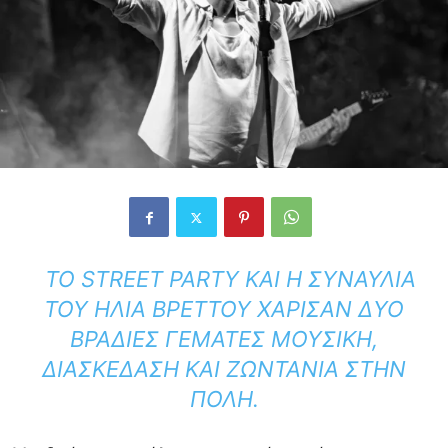
ΤΟ STREET PARTY ΚΑΙ Η ΣΥΝΑΥΛΊΑ
ΤΟΥ ΗΛΊΑ ΒΡΕΤΤΟΎ ΧΆΡΙΣΑΝ ΔΎΟ
ΒΡΑΔΙΈΣ ΓΕΜΆΤΕΣ ΜΟΥΣΙΚΉ,
ΔΙΑΣΚΈΔΑΣΗ ΚΑΙ ΖΩΝΤΆΝΙΑ ΣΤΗΝ
ΠΌΛΗ.