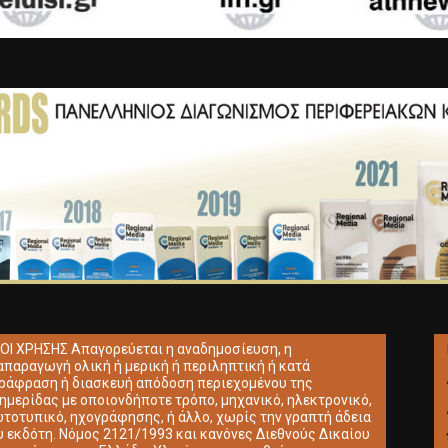
ΟΙ ΧΡΗΣΗΣ Απαγορεύεται η αναδημοσίευση, η
απαραγωγή ολική ή μερική ή περιληπτική ή κατά
ράφραση ή διασκευή απόδοση περιεχομένου της
ημερίδας με οποιονδήποτε τρόπο, μηχανικό, ηλεκτρονικό,
τοτυπικό, ηχογράφησης, ή άλλο, χωρίς την γραπτή άδεια
υ εκδότη. Νόμος 2121/1993 και κανόνες Διεθνούς Δικαίου