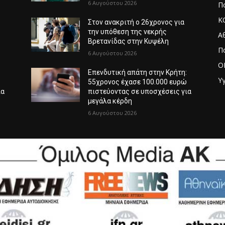
6 Αυγούστου 2026
Πο
Κ
Στον ανακριτή ο 26χρονος για
την υπόθεση της νεκρής
Α
Βρετανίδας στην Κυψέλη
Π
6 Αυγούστου 2026
O
:
Επενδυτική απάτη στην Κρήτη:
Υγ
ώ
55χρονος έχασε 100.000 ευρώ
ια
πιστεύοντας σε υποσχέσεις για
μεγάλα κέρδη
6 Αυγούστου 2026