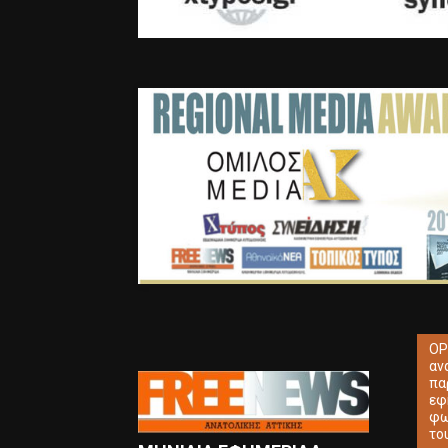
ΟΡ
αν
πα
εφ
φω
το