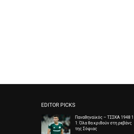
EDITOR PICKS
Παναθηναϊκός – ΤΣΣΚΑ 1948 1
1: Όλα θα κριθούν στη ρεβάνς
της Σόφιας