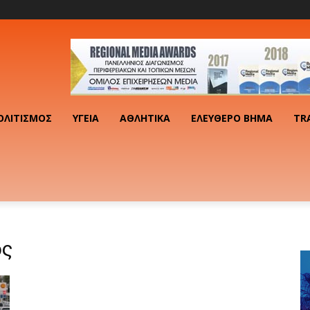
ΟΛΙΤΙΣΜΌΣ
ΥΓΕΊΑ
ΑΘΛΗΤΙΚΆ
ΕΛΕΎΘΕΡΟ ΒΉΜΑ
TR
ος