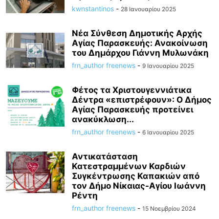
kwnstantinos
-
28 Ιανουαρίου 2025
Νέα Σύνθεση Δημοτικής Αρχής
Αγίας Παρασκευής: Ανακοίνωση
του Δημάρχου Γιάννη Μυλωνάκη
frn_author freenews
-
9 Ιανουαρίου 2025
Φέτος τα Χριστουγεννιάτικα
Δέντρα «επιστρέφουν»: Ο Δήμος
Αγίας Παρασκευής προτείνει
ανακύκλωση...
frn_author freenews
-
6 Ιανουαρίου 2025
Αντικατάσταση
Κατεστραμμένων Καρδιών
Συγκέντρωσης Καπακιών από
τον Δήμο Νίκαιας-Αγίου Ιωάννη
Ρέντη
frn_author freenews
-
15 Νοεμβρίου 2024