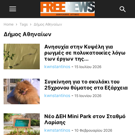
Home
Tags
Δήμος Αθηναίων
Δήμος Αθηναίων
Ανησυχία στην Κυψέλη για
ρωγμές σε πολυκατοικίες λόγω
των έργων της...
kwnstantinos
-
15 Ιουλίου 2026
Συγκίνηση για το σκυλάκι του
25χρονου θύματος στα Εξάρχεια
kwnstantinos
-
15 Ιουνίου 2026
Νέο ΔΕΗ Mini Park στον Σταθμό
Λαρίσης
kwnstantinos
-
10 Φεβρουαρίου 2026