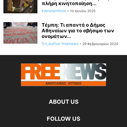
πλήρη κινητοποίηση...
kwnstantinos
-
10 Ιουνίου 2025
Τέμπη: Τι απαντά ο Δήμος
Αθηναίων για το σβήσιμο των
ονομάτων...
frn_author freenews
-
29 Φεβρουαρίου 2024
ABOUT US
FOLLOW US