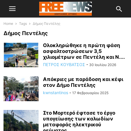
Home
Tags
Δήμος Πεντέλης
Δήμος Πεντέλης
Ολοκληρώθηκε η πρώτη φάση
ασφαλτοστρώσεων 3,5
χιλιομέτρων σε Πεντέλη και Ν....
ΠΕΤΡΟΣ ΚΟΥΒΑΤΣΟΣ
-
30 Ιουλίου 2026
Απόκριες με παράδοση και κέφι
στον Δήμο Πεντέλης
kwnstantinos
-
17 Φεβρουαρίου 2025
Στο Μορτερό έφτασε το έργο
υπογείωσης των καλωδίων
μεταφοράς ηλεκτρικού
ρεύματος...