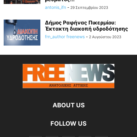
antonis_ifn
-
29 Σεπτεμβρίου 2023
Δήμος Ραφήνας Πικερμίου:
Έκτακτη διακοπή υδροδότησης
frn_author freenews
-
2 Αυγούστου 2023
ABOUT US
FOLLOW US