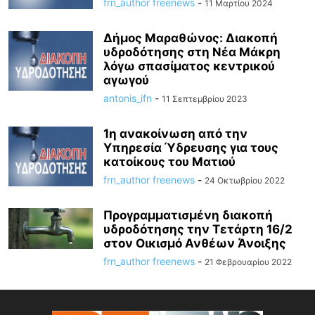
frn_author freenews
-
11 Μαρτίου 2024
Δήμος Μαραθώνος: Διακοπή
υδροδότησης στη Νέα Μάκρη
λόγω σπασίματος κεντρικού
αγωγού
antonis_ifn
-
11 Σεπτεμβρίου 2023
1η ανακοίνωση από την
Υπηρεσία Ύδρευσης για τους
κατοίκους του Ματιού
frn_author freenews
-
24 Οκτωβρίου 2022
Προγραμματισμένη διακοπή
υδροδότησης την Τετάρτη 16/2
στον Οικισμό Ανθέων Άνοιξης
frn_author freenews
-
21 Φεβρουαρίου 2022