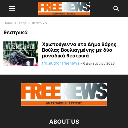
Home
Tags
θεατρικά
θεατρικά
Χριστούγεννα στο Δήμο Βάρης
Βούλας Βουλιαγμένης με δύο
μοναδικά θεατρικά
frn_author freenews
-
6 Δεκεμβρίου 2023
ABOUT US