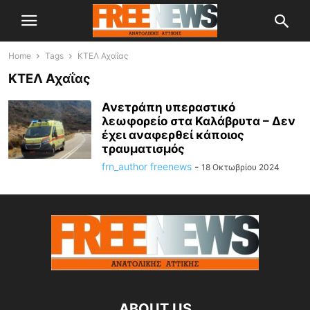
Home
Tags
ΚΤΕΛ Αχαΐας
ΚΤΕΛ Αχαΐας
Ανετράπη υπεραστικό
λεωφορείο στα Καλάβρυτα – Δεν
έχει αναφερθεί κάποιος
τραυματισμός
frn_author freenews
-
18 Οκτωβρίου 2024
ABOUT US