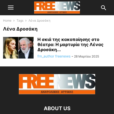
Home
Tags
Λένα Δροσάκη
Λένα Δροσάκη
Η σκιά της κακοποίησης στο
θέατρο: Η μαρτυρία της Λένας
Δροσάκη...
frn_author freenews
-
28 Μαρτίου 2025
ABOUT US