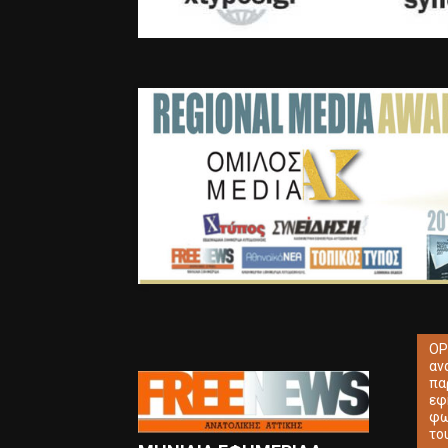
ΟΡ
αν
πα
εφ
φω
το