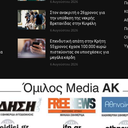
6 Αυγούστου 2026
Πο
Κ
Στον ανακριτή ο 26χρονος για
την υπόθεση της νεκρής
Α
Βρετανίδας στην Κυψέλη
Π
6 Αυγούστου 2026
O
:
Επενδυτική απάτη στην Κρήτη:
Υγ
ώ
55χρονος έχασε 100.000 ευρώ
ια
πιστεύοντας σε υποσχέσεις για
μεγάλα κέρδη
6 Αυγούστου 2026