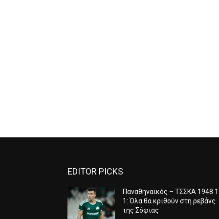
EDITOR PICKS
Παναθηναϊκός – ΤΣΣΚΑ 1948 1
1: Όλα θα κριθούν στη ρεβάνς
της Σόφιας