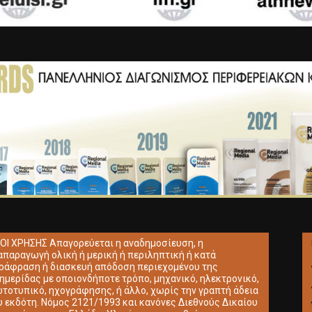
ΟΙ ΧΡΗΣΗΣ Απαγορεύεται η αναδημοσίευση, η
απαραγωγή ολική ή μερική ή περιληπτική ή κατά
ράφραση ή διασκευή απόδοση περιεχομένου της
ημερίδας με οποιονδήποτε τρόπο, μηχανικό, ηλεκτρονικό,
τοτυπικό, ηχογράφησης, ή άλλο, χωρίς την γραπτή άδεια
υ εκδότη. Νόμος 2121/1993 και κανόνες Διεθνούς Δικαίου