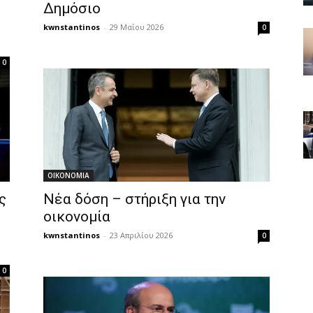
Δημόσιο
kwnstantinos
-
29 Μαΐου 2026
0
0
OIKONOMIA
ς
Νέα δόση – στήριξη για την
οικονομία
kwnstantinos
-
23 Απριλίου 2026
0
0