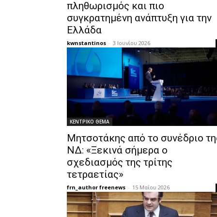
πληθωρισμός και πιο
συγκρατημένη ανάπτυξη για την
Ελλάδα
kwnstantinos
-
3 Ιουνίου 2026
ΚΕΝΤΡΙΚΟ ΘΕΜΑ
Μητσοτάκης από το συνέδριο τη
ΝΔ: «Ξεκινά σήμερα ο
σχεδιασμός της τρίτης
τετραετίας»
frn_author freenews
-
15 Μαΐου 2026