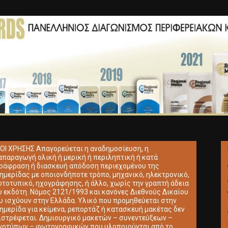
ΟΙ ΧΡΗΣΗΣ Απαγορεύεται η αναδημοσίευση, η
απαραγωγή ολική ή μερική ή περιληπτική ή κατά
ράφραση ή διασκευή απόδοση περιεχομένου της
ημερίδας με οποιονδήποτε τρόπο, μηχανικό, ηλεκτρονικό,
τοτυπικό, ηχογράφησης, ή άλλο, χωρίς την γραπτή άδεια
υ εκδότη. Νόμος 2121/1993 και κανόνες Διεθνούς Δικαίου
υ ισχύουν στην Ελλάδα. Υλικό που προμηθεύεται στην
ημερίδα για κείμενα, ρεπορτάζ ή κατασκευή μακέτας δεν
ιστρέφεται. Δημιουργικό μακετών – συνεντεύξεων –
γοτύπων – φωτογραφικών που υλοποιούνται από το