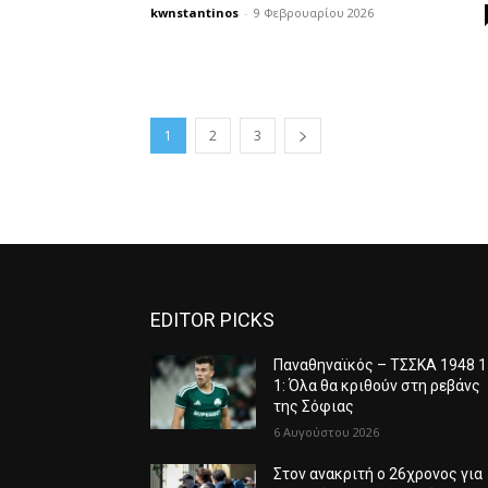
kwnstantinos
-
9 Φεβρουαρίου 2026
1
2
3
EDITOR PICKS
Παναθηναϊκός – ΤΣΣΚΑ 1948 1
1: Όλα θα κριθούν στη ρεβάνς
της Σόφιας
6 Αυγούστου 2026
Στον ανακριτή ο 26χρονος για