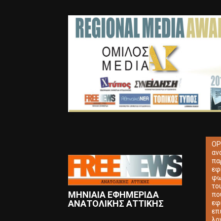
ΟΡ
αν
πα
εφ
φω
το
ΜΗΝΙΑΙΑ ΕΦΗΜΕΡΙΔΑ
πο
ΑΝΑΤΟΛΙΚΗΣ ΑΤΤΙΚΗΣ
εφ
επ
λο