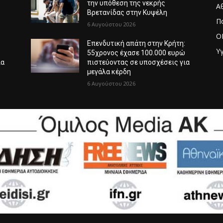
την υπόθεση της νεκρής
Α
Βρετανίδας στην Κυψέλη
Π
6 Αυγούστου 2026
O
:
Επενδυτική απάτη στην Κρήτη:
Υγ
ώ
55χρονος έχασε 100.000 ευρώ
ια
πιστεύοντας σε υποσχέσεις για
μεγάλα κέρδη
6 Αυγούστου 2026