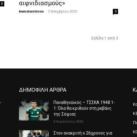
αιφνιδιασμούς»
0
kwnstantinos
-
3 Νοεμβρίου 2025
0
Σελίδα 1 από 3
ΔΗΜΟΦΙΛΗ ΑΡΘΡΑ
Κ
-
Παναθηναϊκός – ΤΣΣΚΑ 1948 1-
Κ
1: Όλα θα κριθούν στη ρεβάνς
Κ
της Σόφιας
6 Αυγούστου 2026
Πο
Κ
Στον ανακριτή ο 26χρονος για