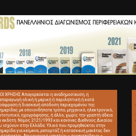
ΟΙ ΧΡΗΣΗΣ Απαγορεύεται η αναδημοσίευση, η
απαραγωγή ολική ή μερική ή περιληπτική ή κατά
ράφραση ή διασκευή απόδοση περιεχομένου της
ημερίδας με οποιονδήποτε τρόπο, μηχανικό, ηλεκτρονικό,
τοτυπικό, ηχογράφησης, ή άλλο, χωρίς την γραπτή άδεια
υ εκδότη. Νόμος 2121/1993 και κανόνες Διεθνούς Δικαίου
υ ισχύουν στην Ελλάδα. Υλικό που προμηθεύεται στην
ημερίδα για κείμενα, ρεπορτάζ ή κατασκευή μακέτας δεν
ιστρέφεται. Δημιουργικό μακετών – συνεντεύξεων –