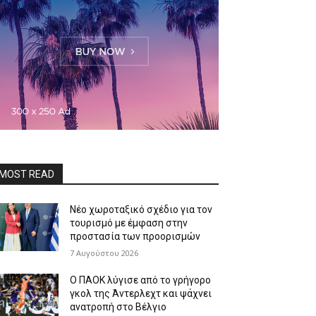
MOST READ
Νέο χωροταξικό σχέδιο για τον
τουρισμό με έμφαση στην
προστασία των προορισμών
7 Αυγούστου 2026
Ο ΠΑΟΚ λύγισε από το γρήγορο
γκολ της Άντερλεχτ και ψάχνει
ανατροπή στο Βέλγιο