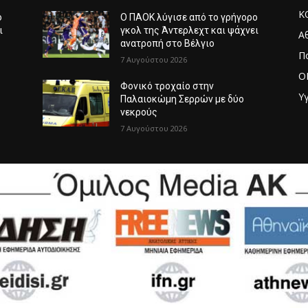
Κ
ο
Ο ΠΑΟΚ λύγισε από το γρήγορο
ι
γκολ της Άντερλεχτ και ψάχνει
Α
ανατροπή στο Βέλγιο
Π
7 Αυγούστου 2026
O
Φονικό τροχαίο στην
Υγ
Παλαιοκώμη Σερρών με δύο
νεκρούς
7 Αυγούστου 2026