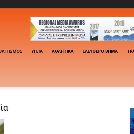
ΟΛΙΤΙΣΜΌΣ
ΥΓΕΊΑ
ΑΘΛΗΤΙΚΆ
ΕΛΕΎΘΕΡΟ ΒΉΜΑ
TR
ία