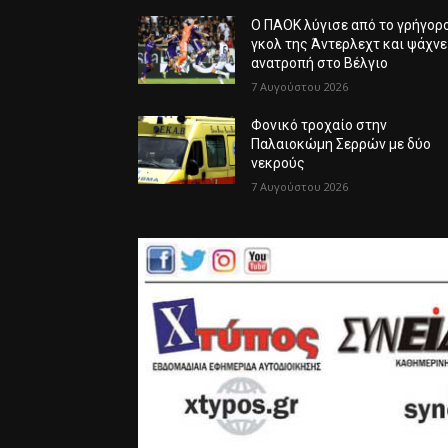
Ο ΠΑΟΚ λύγισε από το γρήγορ
γκολ της Άντερλεχτ και ψάχνε
ανατροπή στο Βέλγιο
7 Αυγούστου 2026
Φονικό τροχαίο στην
Παλαιοκώμη Σερρών με δύο
νεκρούς
7 Αυγούστου 2026