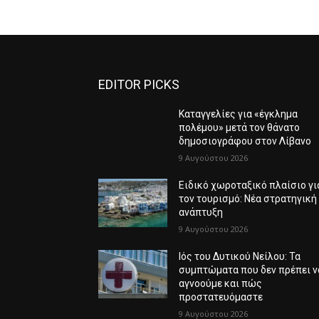
EDITOR PICKS
Καταγγελίες για «έγκλημα
πολέμου» μετά τον θάνατο
δημοσιογράφου στον Λίβανο
9 Αυγούστου 2026
Ειδικό χωροταξικό πλαίσιο γι
τον τουρισμό: Νέα στρατηγική
ανάπτυξη
9 Αυγούστου 2026
Ιός του Δυτικού Νείλου: Τα
συμπτώματα που δεν πρέπει ν
αγνοούμε και πώς
προστατευόμαστε
9 Αυγούστου 2026