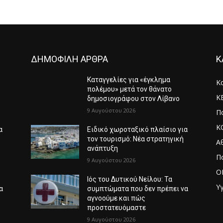
ΔΗΜΟΦΙΛΗ ΑΡΘΡΑ
Κ
Καταγγελίες για «έγκλημα
Κ
πολέμου» μετά τον θάνατο
Κ
δημοσιογράφου στον Λίβανο
9 Αυγούστου 2026
Πο
Κ
α
Ειδικό χωροταξικό πλαίσιο για
τον τουρισμό: Νέα στρατηγική
Α
ανάπτυξη
Π
9 Αυγούστου 2026
O
Ιός του Δυτικού Νείλου: Τα
Υγ
α
συμπτώματα που δεν πρέπει να
αγνοούμε και πώς
προστατευόμαστε
9 Αυγούστου 2026