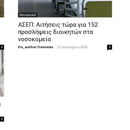
Κοινωνικά
ΑΣΕΠ: Αιτήσεις τώρα για 152
προσλήψεις διοικητών στα
νοσοκομεία
frn_author freenews
-
22 Ιανουαρίου 2024
0
0
α
0