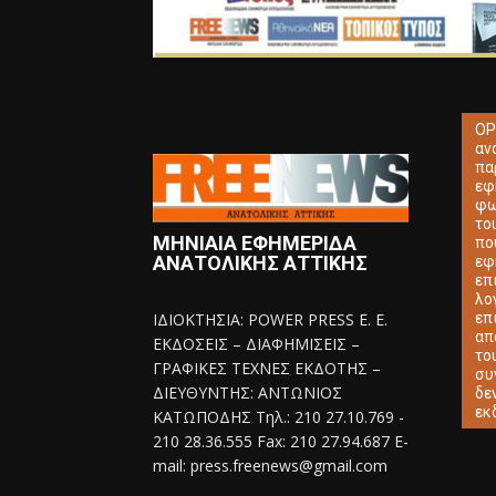
ΟΡ
αν
πα
εφ
φω
το
ΜΗΝΙΑΙΑ ΕΦΗΜΕΡΙΔΑ
πο
ΑΝΑΤΟΛΙΚΗΣ ΑΤΤΙΚΗΣ
εφ
επ
λο
ΙΔΙΟΚΤΗΣΙΑ: POWER PRESS E. E.
επ
απ
ΕΚΔΟΣΕΙΣ – ΔΙΑΦΗΜΙΣΕΙΣ –
το
ΓΡΑΦΙΚΕΣ ΤΕΧΝΕΣ ΕΚΔΟΤΗΣ –
συ
ΔΙΕΥΘΥΝΤΗΣ: ΑΝΤΩΝΙΟΣ
δε
εκ
ΚΑΤΩΠΟΔΗΣ Τηλ.: 210 27.10.769 -
210 28.36.555 Fax: 210 27.94.687 E-
mail: press.freenews@gmail.com