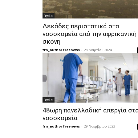
Υγεία
Δεκάδες περιστατικά στα
νοσοκομεία από την αφρικανική
σκόνη
frn_author freenews
-
28 Μαρτίου 2024
Υγεία
48ωρη πανελλαδική απεργία στ
νοσοκομεία
frn_author freenews
-
29 Νοεμβρίου 2023