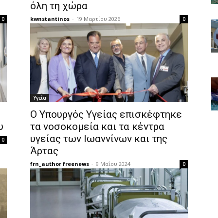
όλη τη χώρα
kwnstantinos
-
19 Μαρτίου 2026
0
0
Υγεία
Ο Υπουργός Υγείας επισκέφτηκε
υ
τα νοσοκομεία και τα κέντρα
υγείας των Ιωαννίνων και της
0
Άρτας
frn_author freenews
-
9 Μαΐου 2024
0