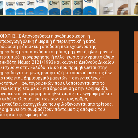
ΟΙ ΧΡΗΣΗΣ Απαγορεύεται η αναδημοσίευση, η
απαραγωγή ολική ή μερική ή περιληπτική ή κατά
ράφραση ή διασκευή απόδοση περιεχομένου της
ημερίδας με οποιονδήποτε τρόπο, μηχανικό, ηλεκτρονικό,
τοτυπικό, ηχογράφησης, ή άλλο, χωρίς την γραπτή άδεια
υ εκδότη. Νόμος 2121/1993 και κανόνες Διεθνούς Δικαίου
υ ισχύουν στην Ελλάδα. Υλικό που προμηθεύεται στην
ημερίδα για κείμενα, ρεπορτάζ ή κατασκευή μακέτας δεν
ιστρέφεται. Δημιουργικό μακετών – συνεντεύξεων –
γοτύπων – φωτογραφικών που υλοποιούνται από το
ιτελείο της εταιρείας για δημοσίευση στην εφημερίδα,
αγορεύεται να χρησιμοποιηθεί χωρίς την έγγραφη άδεια
υ εκδότη. Οι απόψεις των συντακτών, άρθρα,
νεντεύξεις, καταγγελίες που φιλοξενούνται από τρίτους,
ν σημαίνει ότι συμβαδίζουν πάντα με τις απόψεις του
δότη και της εφημερίδας.