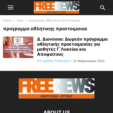
Home
Tags
προγραμμα αθλητικης προετοιμαιαε
προγραμμα αθλητικης προετοιμαιαε
Δ. Διονύσου: Δωρεάν πρόγραμμα
αθλητικής προετοιμασίας για
μαθητές Γ΄Λυκείου και
Αποφοίτους
frn_author freenews
-
21 Φεβρουαρίου 2022
ABOUT US