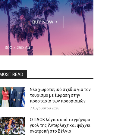
MOST READ
Νέο χωροταξικό σχέδιο για τον
τουρισμό με έμφαση στην
προστασία των προορισμών
7 Αυγούστου 2026
Ο ΠΑΟΚ λύγισε από το γρήγορο
γκολ της Άντερλεχτ και ψάχνει
ανατροπή στο Βέλγιο