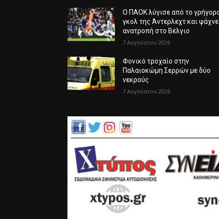
Ο ΠΑΟΚ λύγισε από το γρήγορ
γκολ της Άντερλεχτ και ψάχνε
ανατροπή στο Βέλγιο
7 Αυγούστου 2026
Φονικό τροχαίο στην
Παλαιοκώμη Σερρών με δύο
νεκρούς
7 Αυγούστου 2026