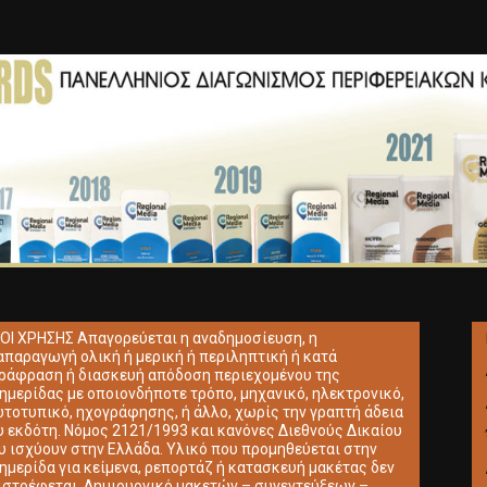
ΟΙ ΧΡΗΣΗΣ Απαγορεύεται η αναδημοσίευση, η
απαραγωγή ολική ή μερική ή περιληπτική ή κατά
ράφραση ή διασκευή απόδοση περιεχομένου της
ημερίδας με οποιονδήποτε τρόπο, μηχανικό, ηλεκτρονικό,
τοτυπικό, ηχογράφησης, ή άλλο, χωρίς την γραπτή άδεια
υ εκδότη. Νόμος 2121/1993 και κανόνες Διεθνούς Δικαίου
υ ισχύουν στην Ελλάδα. Υλικό που προμηθεύεται στην
ημερίδα για κείμενα, ρεπορτάζ ή κατασκευή μακέτας δεν
ιστρέφεται. Δημιουργικό μακετών – συνεντεύξεων –