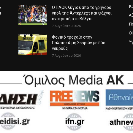
Κ
ο
Ο ΠΑΟΚ λύγισε από το γρήγορο
ι
γκολ της Άντερλεχτ και ψάχνει
Α
ανατροπή στο Βέλγιο
Π
7 Αυγούστου 2026
O
Φονικό τροχαίο στην
Υγ
Παλαιοκώμη Σερρών με δύο
νεκρούς
7 Αυγούστου 2026