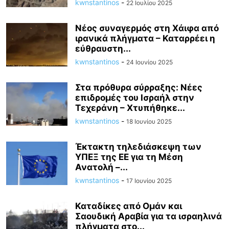
kwnstantinos
-
22 Ιουλίου 2025
Νέος συναγερμός στη Χάιφα από
ιρανικά πλήγματα – Καταρρέει η
εύθραυστη...
kwnstantinos
-
24 Ιουνίου 2025
Στα πρόθυρα σύρραξης: Νέες
επιδρομές του Ισραήλ στην
Τεχεράνη – Χτυπήθηκε...
kwnstantinos
-
18 Ιουνίου 2025
Έκτακτη τηλεδιάσκεψη των
ΥΠΕΞ της ΕΕ για τη Μέση
Ανατολή –...
kwnstantinos
-
17 Ιουνίου 2025
Καταδίκες από Ομάν και
Σαουδική Αραβία για τα ισραηλινά
πλήγματα στο...