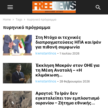
Home
Tags
πυρηνικό πρόγραμμα
πυρηνικό πρόγραμμα
Στη Ντόχα οι τεχνικές
διαπραγματεύσεις ΗΠΑ και Ιράν
για πιθανή συμφωνία
kwnstantinos
-
1 Ιουλίου 2026
Έκκληση Μακρόν στον ΟΗΕ για
τη Μέση Ανατολή – «Η
κλιμάκωση...
kwnstantinos
-
28 Φεβρουαρίου 2026
Αραγτσί: Το Ιράν δεν
εγκαταλείπει τον εμπλουτισμό
ουρανίου – Ζήτημα εθνικής...