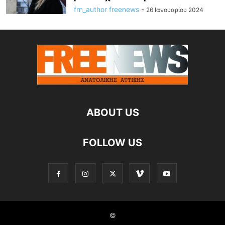
frn_author freenews
-
26 Ιανουαρίου 2024
ABOUT US
FOLLOW US
©