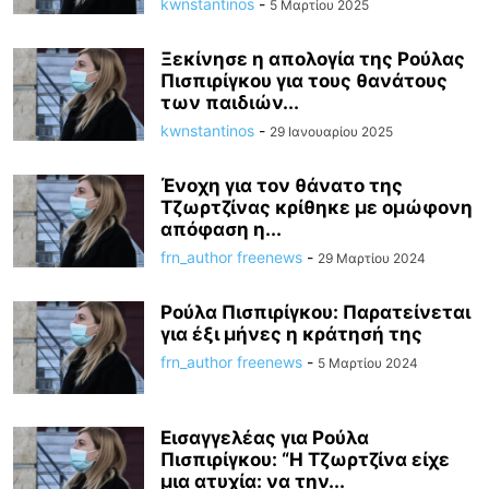
kwnstantinos
-
5 Μαρτίου 2025
Ξεκίνησε η απολογία της Ρούλας
Πισπιρίγκου για τους θανάτους
των παιδιών...
kwnstantinos
-
29 Ιανουαρίου 2025
Ένοχη για τον θάνατο της
Τζωρτζίνας κρίθηκε με ομώφονη
απόφαση η...
frn_author freenews
-
29 Μαρτίου 2024
Ρούλα Πισπιρίγκου: Παρατείνεται
για έξι μήνες η κράτησή της
frn_author freenews
-
5 Μαρτίου 2024
Εισαγγελέας για Ρούλα
Πισπιρίγκου: “Η Τζωρτζίνα είχε
μια ατυχία: να την...