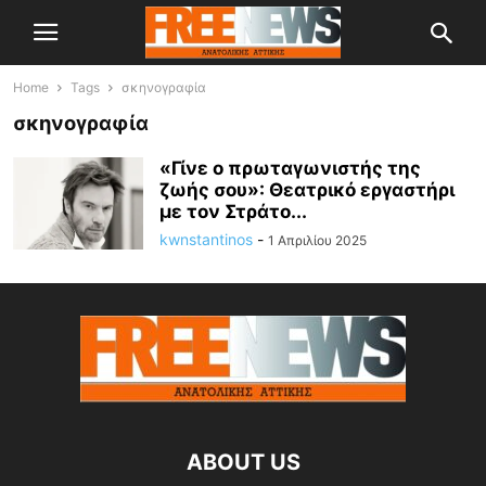
Home
Tags
σκηνογραφία
σκηνογραφία
«Γίνε ο πρωταγωνιστής της
ζωής σου»: Θεατρικό εργαστήρι
με τον Στράτο...
kwnstantinos
-
1 Απριλίου 2025
ABOUT US