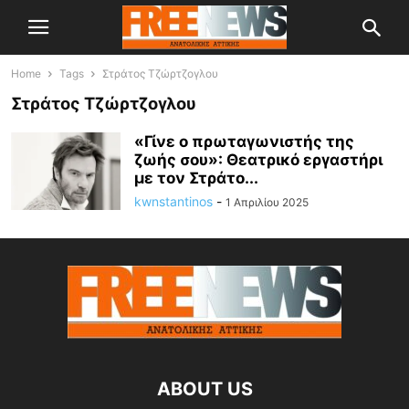
Home
Tags
Στράτος Τζώρτζογλου
Στράτος Τζώρτζογλου
«Γίνε ο πρωταγωνιστής της
ζωής σου»: Θεατρικό εργαστήρι
με τον Στράτο...
kwnstantinos
-
1 Απριλίου 2025
ABOUT US