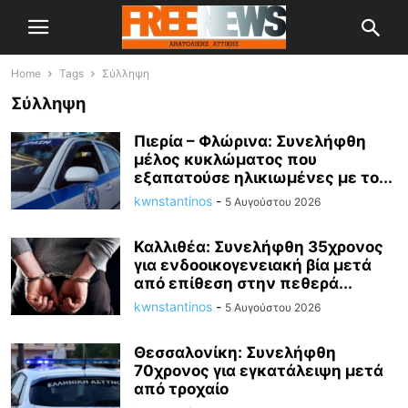
Home
Tags
Σύλληψη
Σύλληψη
Πιερία – Φλώρινα: Συνελήφθη
μέλος κυκλώματος που
εξαπατούσε ηλικιωμένες με το...
kwnstantinos
-
5 Αυγούστου 2026
Καλλιθέα: Συνελήφθη 35χρονος
για ενδοοικογενειακή βία μετά
από επίθεση στην πεθερά...
kwnstantinos
-
5 Αυγούστου 2026
Θεσσαλονίκη: Συνελήφθη
70χρονος για εγκατάλειψη μετά
από τροχαίο