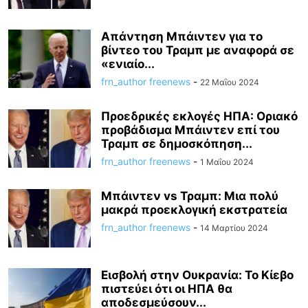
Απάντηση Μπάιντεν για το
βίντεο του Τραμπ με αναφορά σε
«ενιαίο...
frn_author freenews
-
22 Μαΐου 2024
Προεδρικές εκλογές ΗΠΑ: Οριακό
προβάδισμα Μπάιντεν επί του
Τραμπ σε δημοσκόπηση...
frn_author freenews
-
1 Μαΐου 2024
Μπάιντεν vs Τραμπ: Μια πολύ
μακρά προεκλογική εκστρατεία
frn_author freenews
-
14 Μαρτίου 2024
Εισβολή στην Ουκρανία: Το Κίεβο
πιστεύει ότι οι ΗΠΑ θα
αποδεσμεύσουν...