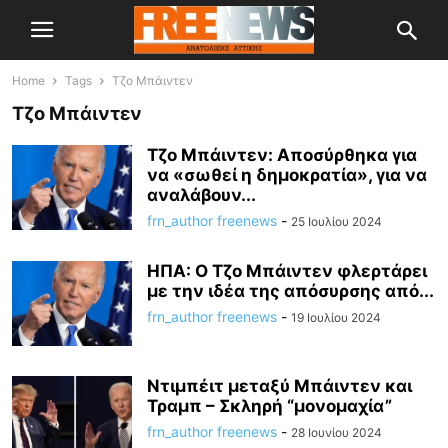
Home
Tags
Τζο Μπάιντεν
Τζο Μπάιντεν
Τζο Μπάιντεν: Αποσύρθηκα για
να «σωθεί η δημοκρατία», για να
αναλάβουν...
frn_author freenews
-
25 Ιουλίου 2024
ΗΠΑ: Ο Τζο Μπάιντεν φλερτάρει
με την ιδέα της απόσυρσης από...
frn_author freenews
-
19 Ιουλίου 2024
Ντιμπέιτ μεταξύ Μπάιντεν και
Τραμπ – Σκληρή “μονομαχία”
frn_author freenews
-
28 Ιουνίου 2024