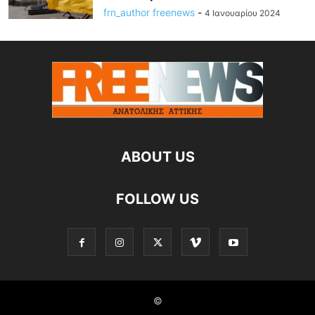
frn_author freenews
-
4 Ιανουαρίου 2024
ABOUT US
FOLLOW US
©