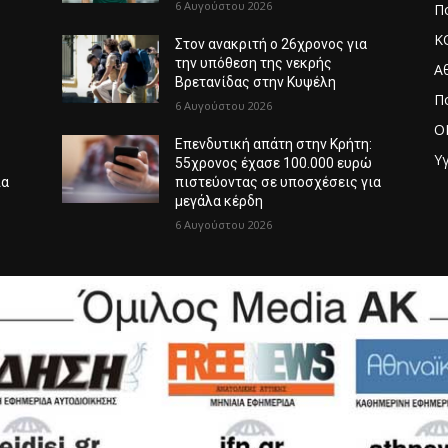
6 Αυγούστου 2026
Πο
Κ
Στον ανακριτή ο 26χρονος για
την υπόθεση της νεκρής
Α
Βρετανίδας στην Κυψέλη
Π
6 Αυγούστου 2026
O
:
Επενδυτική απάτη στην Κρήτη:
Υγ
ώ
55χρονος έχασε 100.000 ευρώ
ια
πιστεύοντας σε υποσχέσεις για
μεγάλα κέρδη
6 Αυγούστου 2026