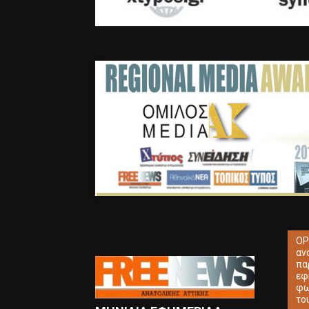
ΟΡ
αν
πα
εφ
φω
το