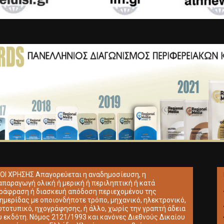
ΟΙ ΧΡΗΣΗΣ Απαγορεύεται η αναδημοσίευση, η
απαραγωγή ολική ή μερική ή περιληπτική ή κατά
ράφραση ή διασκευή απόδοση περιεχομένου της
ημερίδας με οποιονδήποτε τρόπο, μηχανικό, ηλεκτρονικό,
τοτυπικό, ηχογράφησης, ή άλλο, χωρίς την γραπτή άδεια
υ εκδότη. Νόμος 2121/1993 και κανόνες Διεθνούς Δικαίου