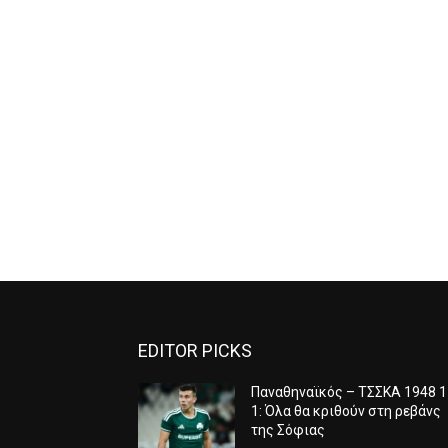
EDITOR PICKS
Παναθηναϊκός – ΤΣΣΚΑ 1948 1
1: Όλα θα κριθούν στη ρεβάνς
της Σόφιας