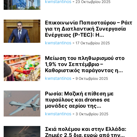
kwnstantinos
-
23 Οκτωβρίου 2025
Επικοινωνία Παπασταύρου – Ράιτ
για τη Διατλαντική Συνεργασία
Ενέργειας (P-TEC): Η...
kwnstantinos
-
17 Οκτωβρίου 2025
Μείωση του πληθωρισμού στο
1,9% τον Σεπτέμβριο –
Καθοριστικός παράγοντας η...
kwnstantinos
-
9 Οκτωβρίου 2025
Ρωσία: Μαζική επίθεση με
πυραύλους και drones σε
μονάδες αερίου της...
kwnstantinos
-
3 Οκτωβρίου 2025
Σκιά πολέμου και στην Ελλάδα:
Ζημιές 2,5 δισ. ευρώ από την...