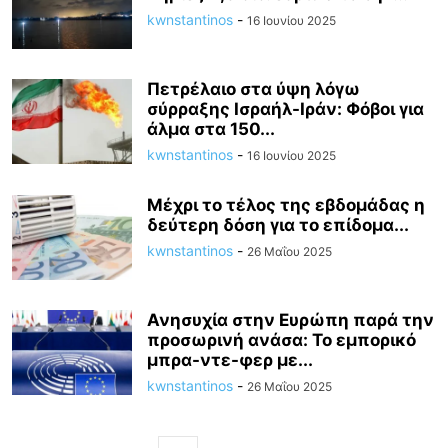
kwnstantinos
-
16 Ιουνίου 2025
Πετρέλαιο στα ύψη λόγω
σύρραξης Ισραήλ-Ιράν: Φόβοι για
άλμα στα 150...
kwnstantinos
-
16 Ιουνίου 2025
Μέχρι το τέλος της εβδομάδας η
δεύτερη δόση για το επίδομα...
kwnstantinos
-
26 Μαΐου 2025
Ανησυχία στην Ευρώπη παρά την
προσωρινή ανάσα: Το εμπορικό
μπρα-ντε-φερ με...
kwnstantinos
-
26 Μαΐου 2025