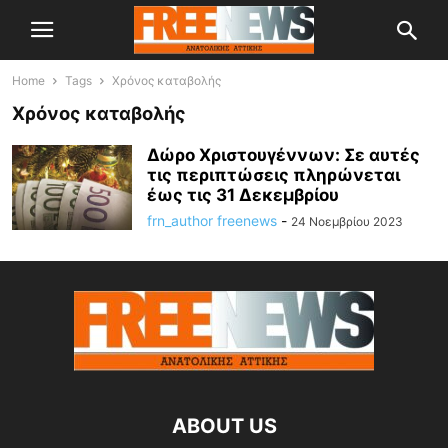
Home
Tags
Χρόνος καταβολής
Χρόνος καταβολής
Δώρο Χριστουγέννων: Σε αυτές
τις περιπτώσεις πληρώνεται
έως τις 31 Δεκεμβρίου
frn_author freenews
-
24 Νοεμβρίου 2023
ABOUT US