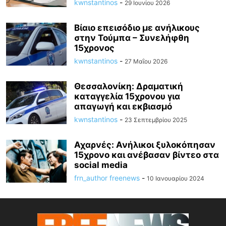
kwnstantinos
-
29 Ιουνίου 2026
Βίαιο επεισόδιο με ανήλικους
στην Τούμπα – Συνελήφθη
15χρονος
kwnstantinos
-
27 Μαΐου 2026
Θεσσαλονίκη: Δραματική
καταγγελία 15χρονου για
απαγωγή και εκβιασμό
kwnstantinos
-
23 Σεπτεμβρίου 2025
Αχαρνές: Ανήλικοι ξυλοκόπησαν
15χρονο και ανέβασαν βίντεο στα
social media
frn_author freenews
-
10 Ιανουαρίου 2024