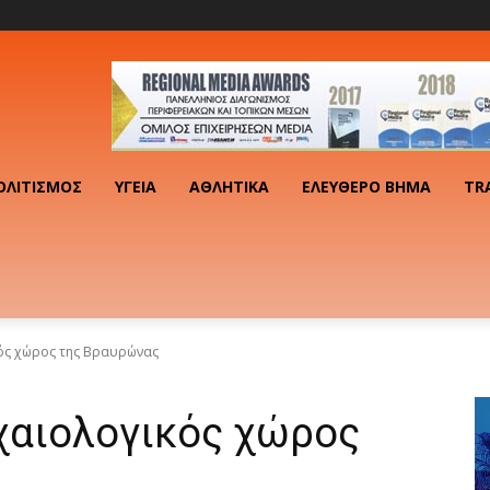
ΟΛΙΤΙΣΜΌΣ
ΥΓΕΊΑ
ΑΘΛΗΤΙΚΆ
ΕΛΕΎΘΕΡΟ ΒΉΜΑ
TR
ός χώρος της Βραυρώνας
χαιολογικός χώρος