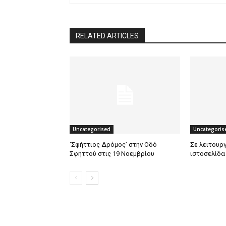
RELATED ARTICLES
Uncategorised
Uncategoris
‘Σφήττιος Δρόμος’ στην Οδό
Σε λειτουργ
Σφηττού στις 19 Νοεμβρίου
ιστοσελίδα