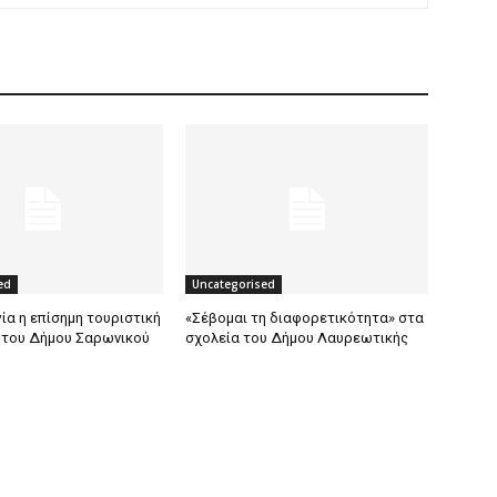
ed
Uncategorised
ία η επίσημη τουριστική
«Σέβομαι τη διαφορετικότητα» στα
 του Δήμου Σαρωνικού
σχολεία του Δήμου Λαυρεωτικής