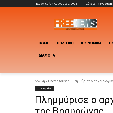
Παρασκευή, 7 Αυγούστου, 2026
Σύνδεση / Εγγραφή
HOME
ΠΟΛΙΤΙΚΉ
ΚΟΙΝΩΝΙΚΆ
Π
ΔΙΑΦΟΡΑ
Αρχική
Uncategorised
Πλημμύρισε ο αρχαιολογικ
Uncategorised
Πλημμύρισε ο αρ
της Βραυρώνας