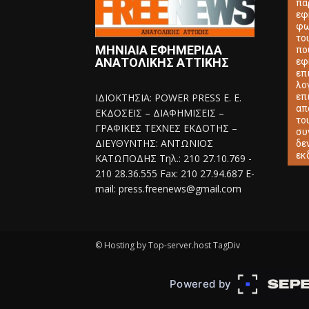
πα
εφ
φω
το
ΜΗΝΙΑΙΑ ΕΦΗΜΕΡΙΔΑ
πο
ΑΝΑΤΟΛΙΚΗΣ ΑΤΤΙΚΗΣ
εφ
επ
λο
ΙΔΙΟΚΤΗΣΙΑ: POWER PRESS E. E.
επ
απ
ΕΚΔΟΣΕΙΣ – ΔΙΑΦΗΜΙΣΕΙΣ –
το
ΓΡΑΦΙΚΕΣ ΤΕΧΝΕΣ ΕΚΔΟΤΗΣ –
συ
ΔΙΕΥΘΥΝΤΗΣ: ΑΝΤΩΝΙΟΣ
δε
εκ
ΚΑΤΩΠΟΔΗΣ Τηλ.: 210 27.10.769 -
210 28.36.555 Fax: 210 27.94.687 E-
mail: press.freenews@gmail.com
© Hosting by Top-server.host TagDiv
Powered by