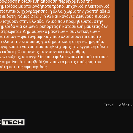
ράφραση ή διασκευή απόδοση περιεχομένου της
ημερίδας με οποιονδήποτε τρόπο, μηχανικό, ηλεκτρονικό,
τοτυπικό, ηχογράφησης, ή άλλο, χωρίς την γραπτή άδεια
υ εκδότη. Νόμος 2121/1993 και κανόνες Διεθνούς Δικαίου
υ ισχύουν στην Ελλάδα. Υλικό που προμηθεύεται στην
ημερίδα για κείμενα, ρεπορτάζ ή κατασκευή μακέτας δεν
ιστρέφεται. Δημιουργικό μακετών – συνεντεύξεων –
γοτύπων – φωτογραφικών που υλοποιούνται από το
ιτελείο της εταιρείας για δημοσίευση στην εφημερίδα,
αγορεύεται να χρησιμοποιηθεί χωρίς την έγγραφη άδεια
υ εκδότη. Οι απόψεις των συντακτών, άρθρα,
νεντεύξεις, καταγγελίες που φιλοξενούνται από τρίτους,
ν σημαίνει ότι συμβαδίζουν πάντα με τις απόψεις του
δότη και της εφημερίδας.
Travel
Αθλητικ