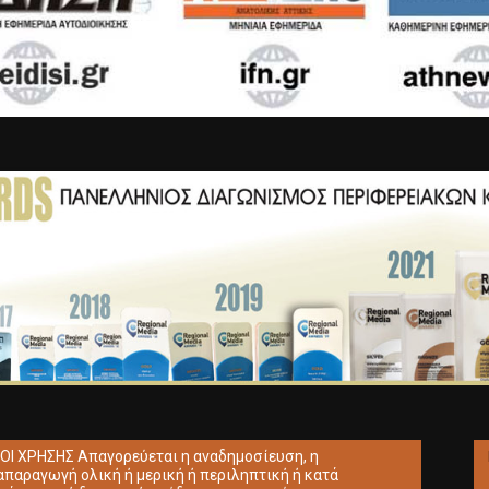
ΟΙ ΧΡΗΣΗΣ Απαγορεύεται η αναδημοσίευση, η
απαραγωγή ολική ή μερική ή περιληπτική ή κατά