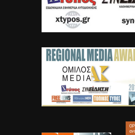
ΟΡ
αν