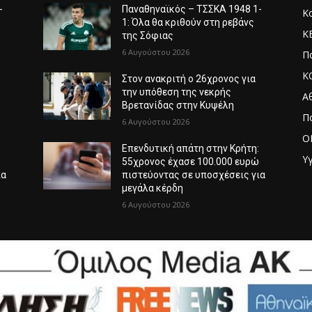
-
Παναθηναϊκός – ΤΣΣΚΑ 1948 1-
Κ
1: Όλα θα κριθούν στη ρεβάνς
Κ
της Σόφιας
6 Αυγούστου 2026
Πο
Κ
Στον ανακριτή ο 26χρονος για
την υπόθεση της νεκρής
Α
Βρετανίδας στην Κυψέλη
Π
6 Αυγούστου 2026
O
:
Επενδυτική απάτη στην Κρήτη:
Υγ
ώ
55χρονος έχασε 100.000 ευρώ
ια
πιστεύοντας σε υποσχέσεις για
μεγάλα κέρδη
6 Αυγούστου 2026