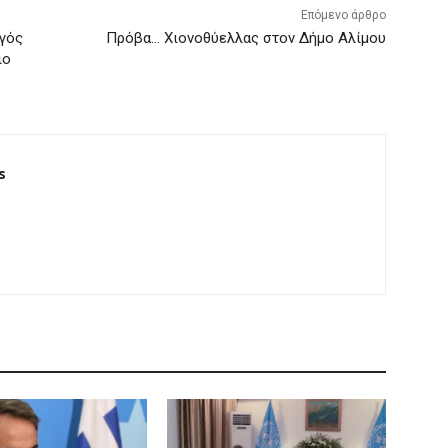
Επόμενο άρθρο
ργός
Πρόβα… Χιονοθύελλας στον Δήμο Αλίμου
ιο
s