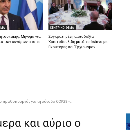
ΕΜΑ
ΚΕΝΤΡΙΚΟ ΘΕΜΑ
ητσοτάκης: Mήνυμα για
Συγκρατημένη αισιοδοξία
ια των συνόρων απο το
Χριστοδουλίδη μετά το δείπνο με
Γκουτέρες και Έρχιουρμαν