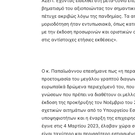
ΑΣΕΠ. Έχοντας εισέλθει στη μετα-covid επο
βηματισμό του αξιοποιώντας τον σημαντικ
πέτυχε ακριβώς λόγω της πανδημίας. Τα 
μοριοδότηση ήταν εντυπωσιακά, όπως κατα
με την έκδοση προσωρινών και οριστικών 
στις αντίστοιχες ετήσιες εκθέσεις».
Ο κ. Παπαϊωάννου επεσήμανε πως «η περασ
προετοιμασία του μεγάλου γραπτού διαγων
ευρωπαϊκά δρώμενα περιεχόμενό του, που σ
γνώσεων που πρέπει να διαθέτουν οι μελλο
έκδοση της προκήρυξης τον Νοέμβριο του 
σχετικών αιτημάτων από το Υπουργείου Ε
υποψηφιοτήτων και η έναρξη της επιχειρησ
έγινε στις 4 Μαρτίου 2023, έλαβαν χώρα 
είναι ταχύτερο και περισσότερο εστιασμέ