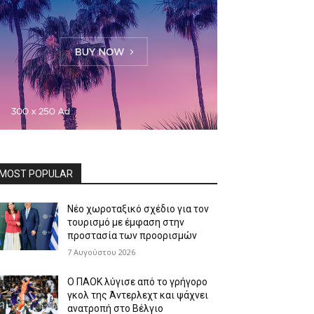
MOST POPULAR
Νέο χωροταξικό σχέδιο για τον
τουρισμό με έμφαση στην
προστασία των προορισμών
7 Αυγούστου 2026
Ο ΠΑΟΚ λύγισε από το γρήγορο
γκολ της Άντερλεχτ και ψάχνει
ανατροπή στο Βέλγιο