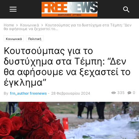
Home
Κοινωνικά
Κουτσούμπας για το δυστύχημα στα Τέμπη: “Δεν
θα αφήσουμε να ξεχαστεί το...
Κοινωνικά
Πολιτική
Κουτσούμπας για το
δυστύχημα στα Τέμπη: “Δεν
θα αφήσουμε να ξεχαστεί το
έγκλημα”
335
0
By
frn_author freenews
-
28 Φεβρουαρίου 2024