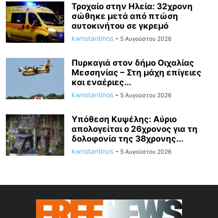
Τροχαίο στην Ηλεία: 32χρονη
σώθηκε μετά από πτώση
αυτοκινήτου σε γκρεμό
kwnstantinos
-
5 Αυγούστου 2026
Πυρκαγιά στον δήμο Οιχαλίας
Μεσσηνίας – Στη μάχη επίγειες
και εναέριες...
kwnstantinos
-
5 Αυγούστου 2026
Υπόθεση Κυψέλης: Αύριο
απολογείται ο 26χρονος για τη
δολοφονία της 38χρονης...
kwnstantinos
-
5 Αυγούστου 2026