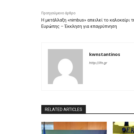
Προηγούμενο άρθρο
Η μετάλλαξη «nimbus» απειλεί το καλοκαίρι τ
Ευρώπης – Έκκληση για επαγρύπνηση
kwnstantinos
http://ifn.gr
RELATED ARTICLES