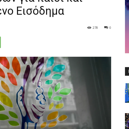
ένο Εισόδημα
278
0