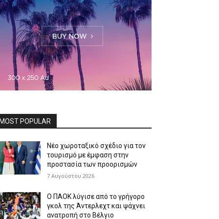
MOST POPULAR
Νέο χωροταξικό σχέδιο για τον
τουρισμό με έμφαση στην
προστασία των προορισμών
7 Αυγούστου 2026
Ο ΠΑΟΚ λύγισε από το γρήγορο
γκολ της Άντερλεχτ και ψάχνει
ανατροπή στο Βέλγιο