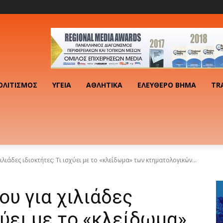
ΟΛΙΤΙΣΜΌΣ
ΥΓΕΊΑ
ΑΘΛΗΤΙΚΆ
ΕΛΕΎΘΕΡΟ ΒΉΜΑ
TR
λιάδες ιδιοκτήτες: Τι ισχύει με το «κλείδωμα» των κτηματολογικών...
ου για χιλιάδες
χύει με το «κλείδωμα»