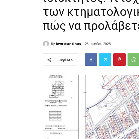
των κτηματολογι
πώς να προλάβετε
By
kwnstantinos
23 Ιουνίου 2025
μερίδιο