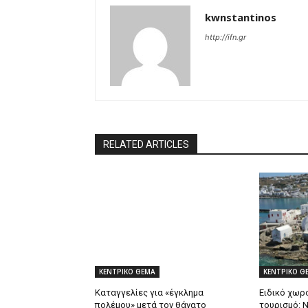
kwnstantinos
http://ifn.gr
RELATED ARTICLES
ΚΕΝΤΡΙΚΟ ΘΕΜΑ
ΚΕΝΤΡΙΚΟ Θ
Καταγγελίες για «έγκλημα
Ειδικό χωρο
πολέμου» μετά τον θάνατο
τουρισμό: 