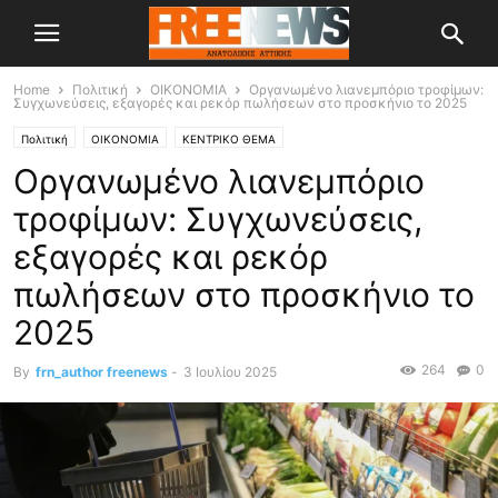
Home
Πολιτική
OIKONOMIA
Οργανωμένο λιανεμπόριο τροφίμων:
Συγχωνεύσεις, εξαγορές και ρεκόρ πωλήσεων στο προσκήνιο το 2025
Πολιτική
OIKONOMIA
ΚΕΝΤΡΙΚΟ ΘΕΜΑ
Οργανωμένο λιανεμπόριο
τροφίμων: Συγχωνεύσεις,
εξαγορές και ρεκόρ
πωλήσεων στο προσκήνιο το
2025
264
0
By
frn_author freenews
-
3 Ιουλίου 2025