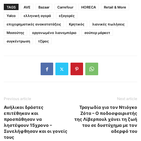
TAGS
AVE
Bazaar
Carrefour
HORECA
Retail & More
Yalco
ελληνική αγορά
εξαγορές
επιχειρηματικές ανακατατάξεις
Κρητικός
λιανικές πωλήσεις
Μασούτης
οργανωμένο λιανεμπόριο
σούπερ μάρκετ
συγκέντρωση
τζίρος
Previous article
Next article
Ανήλικοι δράστες
Τραγωδία για τον Ντιόγκο
επιτέθηκαν και
Ζότα – Ο ποδοσφαιριστής
προσπάθησαν να
της Λίβερπουλ χάνει τη ζωή
ληστέψουν 15χρονο –
του σε δυστύχημα με τον
Συνελήφθησαν και οι γονείς
αδερφό του
τους