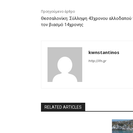
Προηγούμενο άρθρο
Θεσσαλονίκη: Σύλληψη 43χρονου αλλοδαπού 
τον βιασμό 14χρονης
kwnstantinos
http://ifn.gr
RELATED ARTICLES