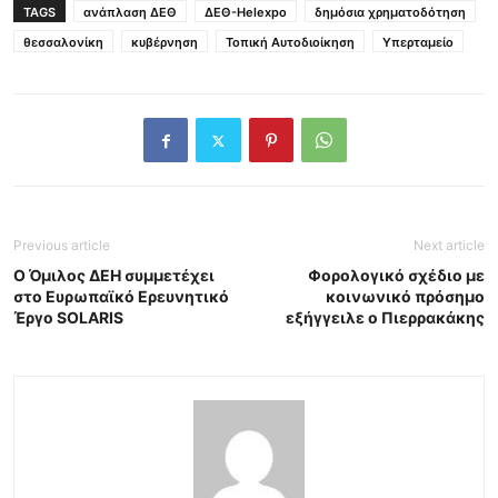
TAGS
ανάπλαση ΔΕΘ
ΔΕΘ-Helexpo
δημόσια χρηματοδότηση
θεσσαλονίκη
κυβέρνηση
Τοπική Αυτοδιοίκηση
Υπερταμείο
Previous article
Next article
Ο Όμιλος ΔΕΗ συμμετέχει
Φορολογικό σχέδιο με
στο Ευρωπαϊκό Ερευνητικό
κοινωνικό πρόσημο
Έργο SOLARIS
εξήγγειλε ο Πιερρακάκης