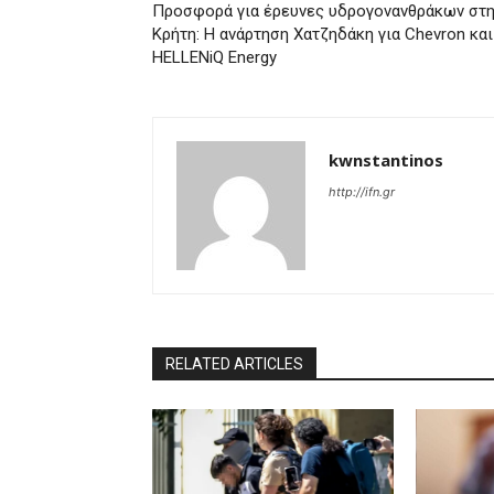
Προσφορά για έρευνες υδρογονανθράκων στ
Κρήτη: Η ανάρτηση Χατζηδάκη για Chevron και
HELLENiQ Energy
kwnstantinos
http://ifn.gr
RELATED ARTICLES