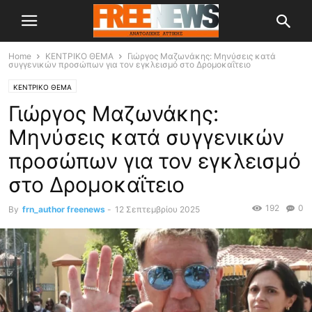
Home
ΚΕΝΤΡΙΚΟ ΘΕΜΑ
Γιώργος Μαζωνάκης: Μηνύσεις κατά
συγγενικών προσώπων για τον εγκλεισμό στο Δρομοκαΐτειο
ΚΕΝΤΡΙΚΟ ΘΕΜΑ
Γιώργος Μαζωνάκης:
Μηνύσεις κατά συγγενικών
προσώπων για τον εγκλεισμό
στο Δρομοκαΐτειο
192
0
By
frn_author freenews
-
12 Σεπτεμβρίου 2025