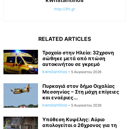
kwnstantinos
http://ifn.gr
RELATED ARTICLES
Τροχαίο στην Ηλεία: 32χρονη
σώθηκε μετά από πτώση
αυτοκινήτου σε γκρεμό
kwnstantinos
-
5 Αυγούστου 2026
Πυρκαγιά στον δήμο Οιχαλίας
Μεσσηνίας – Στη μάχη επίγειες
και εναέριες...
kwnstantinos
-
5 Αυγούστου 2026
Υπόθεση Κυψέλης: Αύριο
απολογείται ο 26χρονος για τη