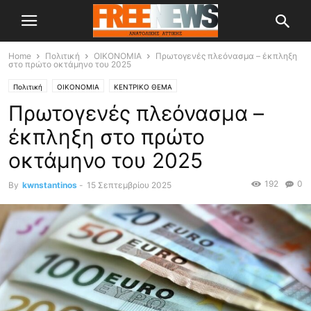
Home
Πολιτική
OIKONOMIA
Πρωτογενές πλεόνασμα – έκπληξη
στο πρώτο οκτάμηνο του 2025
Πολιτική
OIKONOMIA
ΚΕΝΤΡΙΚΟ ΘΕΜΑ
Πρωτογενές πλεόνασμα –
έκπληξη στο πρώτο
οκτάμηνο του 2025
192
0
By
kwnstantinos
-
15 Σεπτεμβρίου 2025