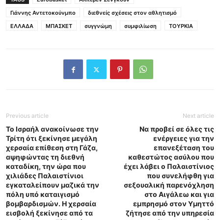
Γιάννης Αντετοκούνμπο
διεθνείς σχέσεις στον αθλητισμό
ΕΛΛΑΔΑ
ΜΠΑΣΚΕΤ
συγγνώμη
συμφιλίωση
ΤΟΥΡΚΙΑ
Previous article
Next article
Το Ισραήλ ανακοίνωσε την
Να προβεί σε όλες τις
Τρίτη ότι ξεκίνησε μεγάλη
ενέργειες για την
χερσαία επίθεση στη Γάζα,
επανεξέταση του
αψηφώντας τη διεθνή
καθεστώτος ασύλου που
καταδίκη, την ώρα που
έχει λάβει ο Παλαιστίνιος
χιλιάδες Παλαιστίνιοι
που συνελήφθη για
εγκαταλείπουν μαζικά την
σεξουαλική παρενόχληση
πόλη υπό καταιγισμό
στο Αιγάλεω και για
βομβαρδισμών. Η χερσαία
εμπρησμό στον Υμηττό
εισβολή ξεκίνησε από τα
ζήτησε από την υπηρεσία