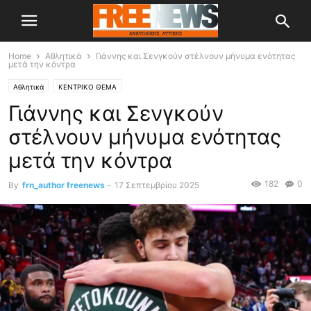
Home
Αθλητικά
Γιάννης και Σενγκούν στέλνουν μήνυμα ενότητας
μετά την κόντρα
Αθλητικά
ΚΕΝΤΡΙΚΟ ΘΕΜΑ
Γιάννης και Σενγκούν
στέλνουν μήνυμα ενότητας
μετά την κόντρα
182
0
By
frn_author freenews
-
17 Σεπτεμβρίου 2025