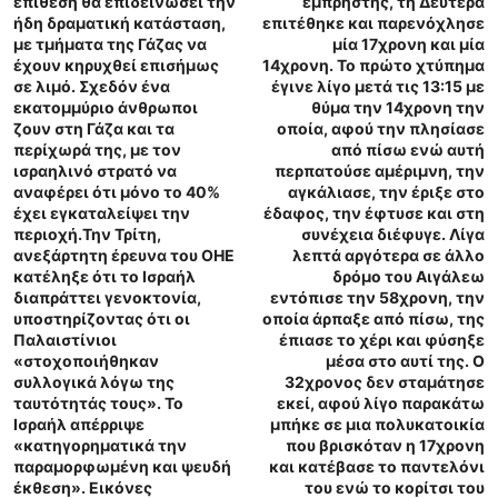
επίθεση θα επιδεινώσει την
εμπρηστής, τη Δευτέρα
ήδη δραματική κατάσταση,
επιτέθηκε και παρενόχλησε
με τμήματα της Γάζας να
μία 17χρονη και μία
έχουν κηρυχθεί επισήμως
14χρονη. Το πρώτο χτύπημα
σε λιμό. Σχεδόν ένα
έγινε λίγο μετά τις 13:15 με
εκατομμύριο άνθρωποι
θύμα την 14χρονη την
ζουν στη Γάζα και τα
οποία, αφού την πλησίασε
περίχωρά της, με τον
από πίσω ενώ αυτή
ισραηλινό στρατό να
περπατούσε αμέριμνη, την
αναφέρει ότι μόνο το 40%
αγκάλιασε, την έριξε στο
έχει εγκαταλείψει την
έδαφος, την έφτυσε και στη
περιοχή.Την Τρίτη,
συνέχεια διέφυγε. Λίγα
ανεξάρτητη έρευνα του ΟΗΕ
λεπτά αργότερα σε άλλο
κατέληξε ότι το Ισραήλ
δρόμο του Αιγάλεω
διαπράττει γενοκτονία,
εντόπισε την 58χρονη, την
υποστηρίζοντας ότι οι
οποία άρπαξε από πίσω, της
Παλαιστίνιοι
έπιασε το χέρι και φύσηξε
«στοχοποιήθηκαν
μέσα στο αυτί της. Ο
συλλογικά λόγω της
32χρονος δεν σταμάτησε
ταυτότητάς τους». Το
εκεί, αφού λίγο παρακάτω
Ισραήλ απέρριψε
μπήκε σε μια πολυκατοικία
«κατηγορηματικά την
που βρισκόταν η 17χρονη
παραμορφωμένη και ψευδή
και κατέβασε το παντελόνι
έκθεση». Εικόνες
του ενώ το κορίτσι του