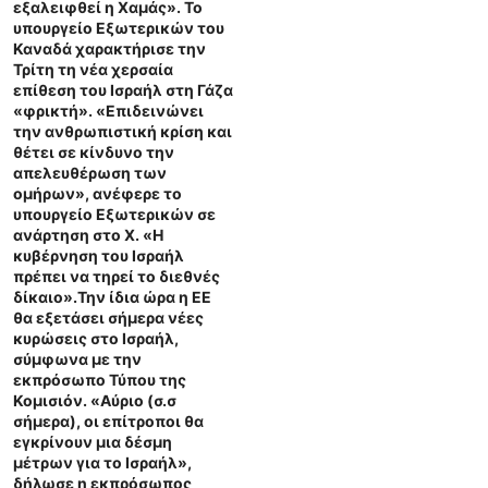
εξαλειφθεί η Χαμάς». Το
υπουργείο Εξωτερικών του
Καναδά χαρακτήρισε την
Τρίτη τη νέα χερσαία
επίθεση του Ισραήλ στη Γάζα
«φρικτή». «Επιδεινώνει
την ανθρωπιστική κρίση και
θέτει σε κίνδυνο την
απελευθέρωση των
ομήρων», ανέφερε το
υπουργείο Εξωτερικών σε
ανάρτηση στο X. «Η
κυβέρνηση του Ισραήλ
πρέπει να τηρεί το διεθνές
δίκαιο».Την ίδια ώρα η ΕΕ
θα εξετάσει σήμερα νέες
κυρώσεις στο Ισραήλ,
σύμφωνα με την
εκπρόσωπο Τύπου της
Κομισιόν. «Αύριο (σ.σ
σήμερα), οι επίτροποι θα
εγκρίνουν μια δέσμη
μέτρων για το Ισραήλ»,
δήλωσε η εκπρόσωπος