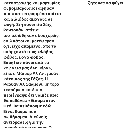
καταστροφής και μαρτυρίες
ζητούσε να φύγει.
Οι βομβαρδισμοί άφησαν
πίσω κατεστραμμένα σπίτια
και χιλιάδες άμαχους σε
φυγή. Στη συνοικία Σέιχ
Ραντουάν, σπίτια
ισοπεδώθηκαν ολοσχερώς,
ενώ κάτοικοι μετέφεραν
ό,τι είχε απομείνει από τα
υπάρχοντά τους.«Φόβος,
φόβος, μόνο φόβος.
Εκρήξεις πάνω από τα
κεφάλια μας όλη μέρα»,
είπε ο Μάισαρ Αλ Αντγουάν,
κάτοικος της Γάζας. Η
Ραουάν Αλ Σαλμόνι, μητέρα
τεσσάρων παιδιών,
περιέγραψε ότι νόμιζε πως
θα πεθάνει: «Είπαμε στον
Θεό, θα πεθάνουμε εδώ.
Είναι θαύμα που
σωθήκαμε». Διεθνείς
αντιδράσεις για την
ισραηλινή επιχείρηση Ο