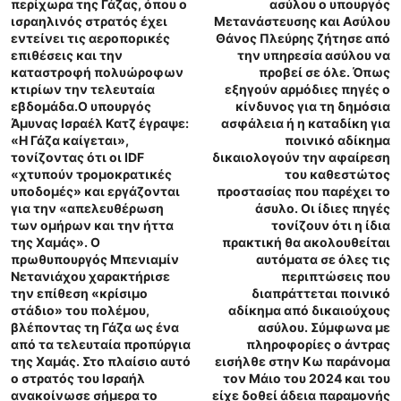
περίχωρα της Γάζας, όπου ο
ασύλου ο υπουργός
ισραηλινός στρατός έχει
Μετανάστευσης και Ασύλου
εντείνει τις αεροπορικές
Θάνος Πλεύρης ζήτησε από
επιθέσεις και την
την υπηρεσία ασύλου να
καταστροφή πολυώροφων
προβεί σε όλε. Όπως
κτιρίων την τελευταία
εξηγούν αρμόδιες πηγές ο
εβδομάδα.Ο υπουργός
κίνδυνος για τη δημόσια
Άμυνας Ισραέλ Κατζ έγραψε:
ασφάλεια ή η καταδίκη για
«Η Γάζα καίγεται»,
ποινικό αδίκημα
τονίζοντας ότι οι IDF
δικαιολογούν την αφαίρεση
«χτυπούν τρομοκρατικές
του καθεστώτος
υποδομές» και εργάζονται
προστασίας που παρέχει το
για την «απελευθέρωση
άσυλο. Οι ίδιες πηγές
των ομήρων και την ήττα
τονίζουν ότι η ίδια
της Χαμάς». Ο
πρακτική θα ακολουθείται
πρωθυπουργός Μπενιαμίν
αυτόματα σε όλες τις
Νετανιάχου χαρακτήρισε
περιπτώσεις που
την επίθεση «κρίσιμο
διαπράττεται ποινικό
στάδιο» του πολέμου,
αδίκημα από δικαιούχους
βλέποντας τη Γάζα ως ένα
ασύλου. Σύμφωνα με
από τα τελευταία προπύργια
πληροφορίες ο άντρας
της Χαμάς. Στο πλαίσιο αυτό
εισήλθε στην Κω παράνομα
ο στρατός του Ισραήλ
τον Μάιο του 2024 και του
ανακοίνωσε σήμερα το
είχε δοθεί άδεια παραμονής