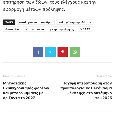
επιτήρηση των ζώων, τους ελέγχους και την
εφαρμογή μέτρων πρόληψης.
TAGS
απολυμαντικοί σταθμοί
ευλογιά αιγοπροβάτων
Θεσσαλία
κτηνοτροφία
μέτρα πρόληψης
ΥΠΑΑΤ
Previous article
Next article
Μητσοτάκης:
Ισχυρή υπεραπόδοση στον
Εκσυγχρονισμός φορέων
προϋπολογισμό: Πλεόνασμα
και μεταρρυθμίσεις με
– έκπληξη στο οκτάμηνο
ορίζοντα το 2027
του 2025