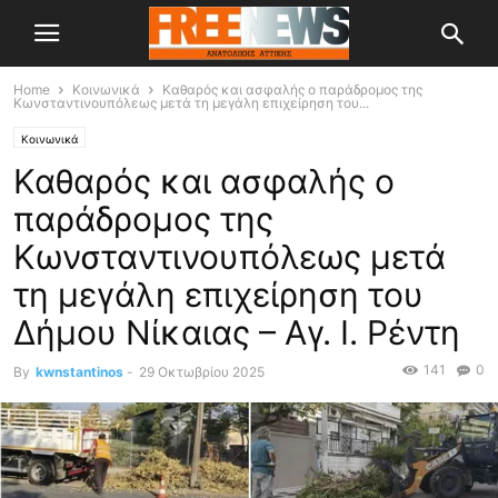
Home
Κοινωνικά
Καθαρός και ασφαλής ο παράδρομος της
Κωνσταντινουπόλεως μετά τη μεγάλη επιχείρηση του...
Κοινωνικά
Καθαρός και ασφαλής ο
παράδρομος της
Κωνσταντινουπόλεως μετά
τη μεγάλη επιχείρηση του
Δήμου Νίκαιας – Αγ. Ι. Ρέντη
141
0
By
kwnstantinos
-
29 Οκτωβρίου 2025